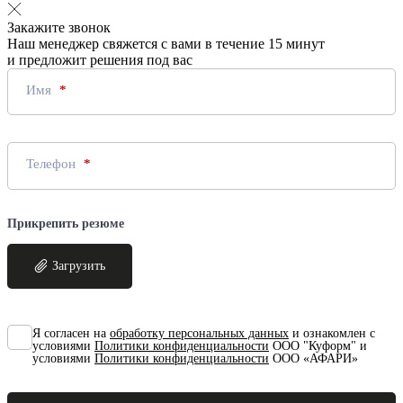
Закажите звонок
Наш менеджер свяжется с вами в течение 15 минут
и предложит решения под вас
Имя
Телефон
Прикрепить резюме
Загрузить
Я согласен на
обработку персональных данных
и ознакомлен с
условиями
Политики конфиденциальности
ООО "Куформ" и
условиями
Политики конфиденциальности
ООО «АФАРИ»