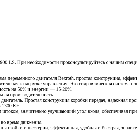
00-LS. При необходимости проконсультируйтесь с нашим специа
ма переменного двигателя Rexroth, простая конструкция, эффект
ительная к нагрузке управления. Это гидравлическая система п
ность на 50% и энергии — 15-20%.
льная производительность
игатель. Простая конструкция коробки передач, надежная произ
о 1300 КН.
 штоком, значительно улучшающий угол входа, обеспечивая при 
 во время движения.
нны стойки и шестерни, эффективная, удобная и быстрая, значит