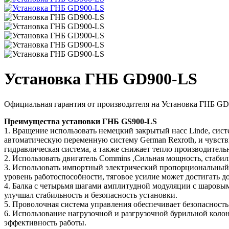
Установка ГНБ GD900-LS
Официальная гарантия от производителя на Установка ГНБ GD9
Преимущества установки ГНБ GS900-LS
1. Вращение использовать немецкий закрытый насс Linde, систе
автоматическую переменную систему German Rexroth, и чувств
гидравлическая система, а также снижает тепло производитель
2. Использовать двигатель Commins ,Сильная мощность, стаби
3. Использовать импортный электрический пропорциональный дв
уровень работоспособности, тяговое усилие может достигать д
4. Балка с четырьмя шагами амплитудной модуляции с шаровым
улучшал стабильность и безопасность установки.
5. Проволочная система управления обеспечивает безопасность
6. Использование нагрузочной и разгрузочной бурильной коло
эффективность работы.